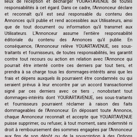
lieux de réception et décharger YOUARTAVENUE de toutes
responsabilités à cet égard. Dans ce cadre, l'Annonceur déclare
et reconnaît qu'il est seul responsable du contenu des
Annonces qu'il publie et rend accessibles aux Utilisateurs, ainsi
que de tout document ou information qu'il transmet aux
Utilisateurs. L'Annonceur assume l'entière responsabilité
éditoriale du contenu des Annonces qu'il publie. En
conséquence, l'Annonceur relève YOUARTAVENUE, ses sous-
traitants et fournisseurs, de toutes responsabilités, les garantit
contre tout recours ou action en relation avec l'Annonce qui
pourrait être intenté contre ces derniers par tout tiers, et
prendra à sa charge tous les dommages-intérêts ainsi que les
frais et dépens auxquels ils pourraient être condamnés ou qui
seraient prévus à leur encontre par un accord transactionnel
signé par ces derniers avec ce tiers , nonobstant tout
dommages-intérêts dont YOURARTAVENUE, ses sous-traitants
et fournisseurs pourraient réclamer à raison des faits
dommageables de l’Annonceur. En déposant toute Annonce,
chaque Annonceur reconnaît et accepte que YOUARTAVENUE
puisse supprimer, ou refuser, à tout moment, sans indemnité ni
droit à remboursement des sommes engagées par l'Annonceur
aux fins de son dépôt ou de la souscription à des Options