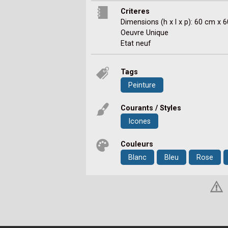
Criteres
Dimensions (h x l x p): 60 cm x 
Oeuvre Unique
Etat neuf
Tags
Peinture
Courants / Styles
Icones
Couleurs
Blanc
Bleu
Rose