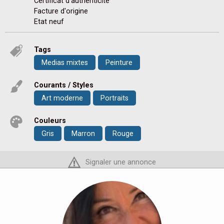
Certificat d'authenticite
Facture d'origine
Etat neuf
Tags
Medias mixtes
Peinture
Courants / Styles
Art moderne
Portraits
Couleurs
Gris
Marron
Rouge
Signaler une annonce