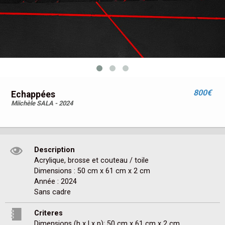
800€
Echappées
Miichèle SALA - 2024
Description
Acrylique, brosse et couteau / toile

Dimensions : 50 cm x 61 cm x 2 cm

Année : 2024

Sans cadre
Criteres
Dimensions (h x l x p): 50 cm x 61 cm x 2 cm