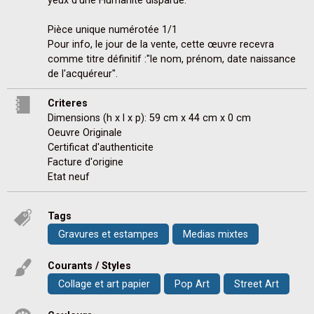
yeux d'une Humanité disparue.

Pièce unique numérotée 1/1 

Pour info, le jour de la vente, cette œuvre recevra 
comme titre définitif :"le nom, prénom, date naissance 
Criteres
Dimensions (h x l x p): 59 cm x 44 cm x 0 cm
Oeuvre Originale
Certificat d'authenticite
Facture d'origine
Etat neuf
Tags
Gravures et estampes
Medias mixtes
Courants / Styles
Collage et art papier
Pop Art
Street Art