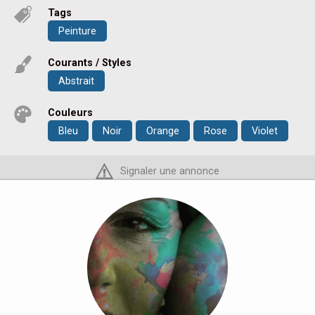
Tags
Peinture
Courants / Styles
Abstrait
Couleurs
Bleu
Noir
Orange
Rose
Violet
Signaler une annonce