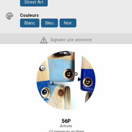
Street Art
Couleurs
Blanc
Bleu
Noir
Signaler une annonce
56P
Artiste
12 annonces en ligne