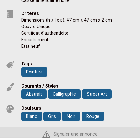
Caisse américaine noire 
Criteres
Dimensions (h x l x p): 47 cm x 47 cm x 2 cm
Oeuvre Unique
Certificat d'authenticite
Encadrement
Etat neuf
Tags
Peinture
Courants / Styles
Abstrait
Calligraphie
Street Art
Couleurs
Blanc
Gris
Noir
Rouge
Signaler une annonce