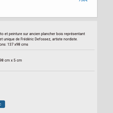
o et peinture sur ancien plancher bois représentant 
t unique de Frédéric Defossez, artiste nordiste.

ions: 137 x98 cms
x 98 cm x 5 cm
c