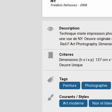
NY
Frédéric Defossez - 2008
Description
Technique mixte impression phot
une vue de NY. Oeuvre originale e
 Red F Art Photography. Dimens
Criteres
Dimensions (h x l x p): 137 cm 
Oeuvre Unique
Tags
Peinture
Photographie
Courants / Styles
Art moderne
Noir et blan